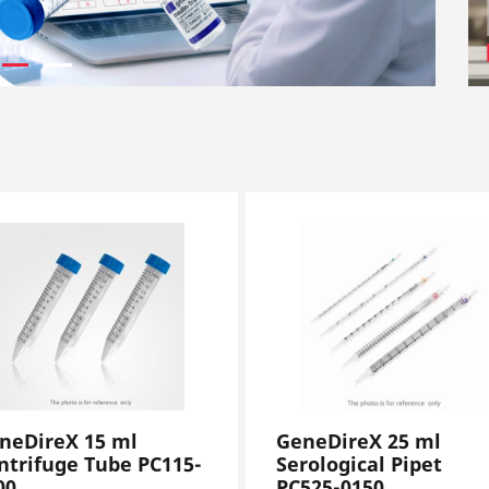
neDireX 15 ml
GeneDireX 25 ml
ntrifuge Tube PC115-
Serological Pipet
00
PC525-0150