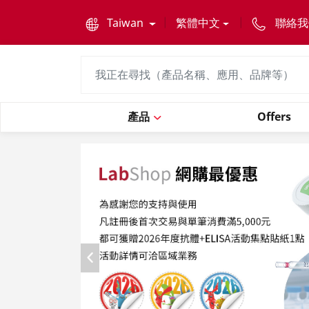
text.skipToContent
text.skipToNavigation
Taiwan
繁體中文
聯絡我
產品
Offers
Previous