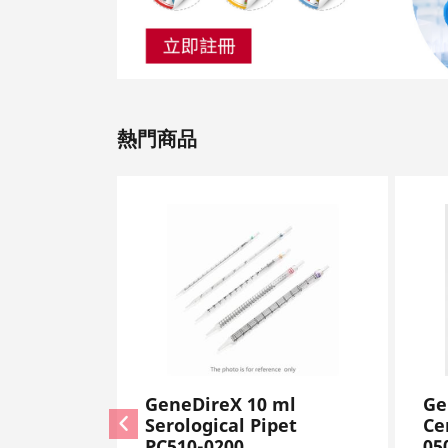
熱門商品
GeneDireX 10 ml
Ge
Serological Pipet
Ce
PC510-0200
05