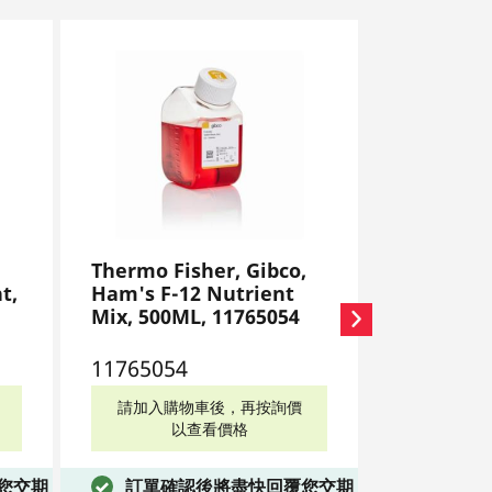
,
Thermo Fisher, Gibco,
Thermo Fi
t,
Ham's F-12 Nutrient
Ham's F-1
Mix, 500ML, 11765054
Medium, 
21127022
11765054
2112702
請加入購物車後，再按詢價
請加入購
以查看價格
以
您交期
訂單確認後將盡快回覆您交期
訂單確