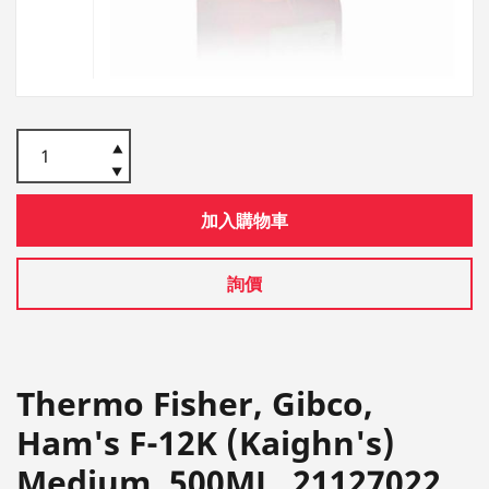
加入購物車
詢價
Thermo Fisher, Gibco,
Ham's F-12K (Kaighn's)
Medium, 500ML, 21127022