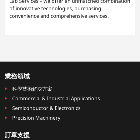
Lab Services – we offer an unmatched combination
of innovative technologies, purchasing
convenience and comprehensive services.
業務領域
科學技術解決方案
Commercial & Industrial Applications
Semiconductor & Electronics
Precision Machinery
訂單支援