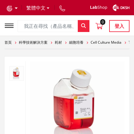
text.skipToContent
text.skipToNavigation
繁體中文
0
登入
首頁
科學技術解決方案
耗材
細胞培養
Cell Culture Media
Th