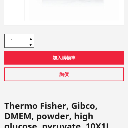
加入購物車
詢價
Thermo Fisher, Gibco,
DMEM, powder, high
glucose, pyruvate, 10X1L,